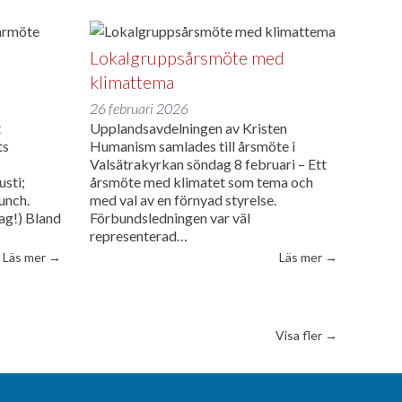
Lokalgruppsårsmöte med
klimattema
26 februari 2026
t
Upplandsavdelningen av Kristen
ts
Humanism samlades till årsmöte i
Valsätrakyrkan söndag 8 februari – Ett
usti;
årsmöte med klimatet som tema och
unch.
med val av en förnyad styrelse.
ag!) Bland
Förbundsledningen var väl
representerad…
”Välkommen till årets sommarmöte”
”Lokalgrupps
Läs mer
→
Läs mer
→
 och rättigheter i Israel och Palestina”
Visa fler →