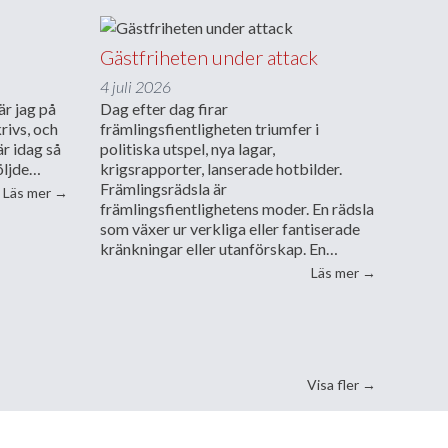
Gästfriheten under attack
4 juli 2026
är jag på
Dag efter dag firar
rivs, och
främlingsfientligheten triumfer i
är idag så
politiska utspel, nya lagar,
öljde…
krigsrapporter, lanserade hotbilder.
Främlingsrädsla är
”Få kliva ur en stund”
Läs mer
→
främlingsfientlighetens moder. En rädsla
som växer ur verkliga eller fantiserade
kränkningar eller utanförskap. En…
”Gästfriheten
Läs mer
→
tycker påven?”
Visa fler →