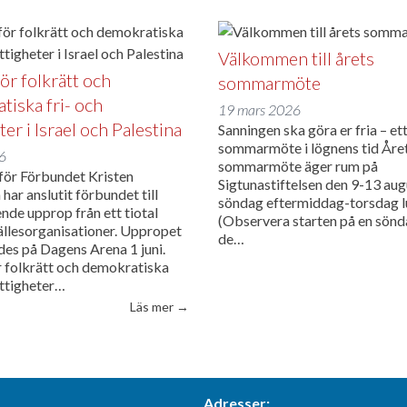
Välkommen till årets
för folkrätt och
sommarmöte
tiska fri- och
19 mars 2026
ter i Israel och Palestina
Sanningen ska göra er fria – et
sommarmöte i lögnens tid Åre
26
sommarmöte äger rum på
 för Förbundet Kristen
Sigtunastiftelsen den 9-13 aug
ar anslutit förbundet till
söndag eftermiddag-torsdag l
nde upprop från ett tiotal
(Observera starten på en sönd
ällesorganisationer. Uppropet
de…
UD om kärnvapen”
des på Dagens Arena 1 juni.
ör folkrätt och demokratiska
ättigheter…
”Allians för folkrätt och demokratiska fri-
Läs mer
→
Adresser: