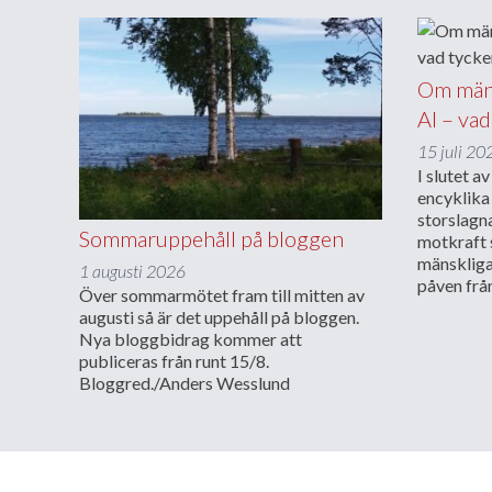
Om männ
AI – vad
15 juli 20
I slutet a
encyklika
storslagn
Sommaruppehåll på bloggen
motkraft 
mänskliga
1 augusti 2026
påven fr
Över sommarmötet fram till mitten av
augusti så är det uppehåll på bloggen.
Nya bloggbidrag kommer att
publiceras från runt 15/8.
Bloggred./Anders Wesslund