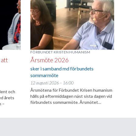
FÖRBUNDET KRISTEN HUMANISM
 att
Årsmöte 2026
sker i samband md förbundets
sommarmöte
12 augusti 2026 – 16:00
Årsmötena för Förbundet Krisen humanism
dent och
hålls på eftermiddagen näst sista dagen vid
ed årets
förbundets sommarmöte. Årsmötet…
n –