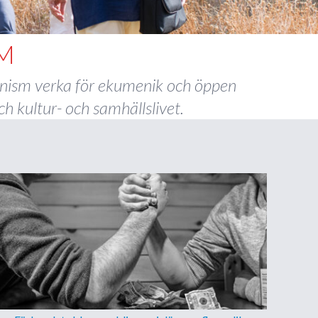
M
manism verka för ekumenik och öppen
h kultur- och samhällslivet.