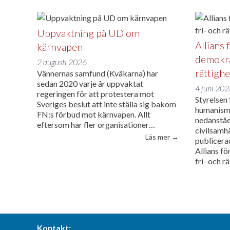
Uppvaktning på UD om
Allians 
kärnvapen
demokra
2 augusti 2026
rättighe
Vännernas samfund (Kväkarna) har
sedan 2020 varje år uppvaktat
4 juni 20
regeringen för att protestera mot
Styrelsen
Sveriges beslut att inte ställa sig bakom
humanism h
FN:s förbud mot kärnvapen. Allt
nedanståe
eftersom har fler organisationer…
civilsamh
”Uppvaktning på 
Läs mer
→
publicera
Allians f
fri- och r
Kontakt: