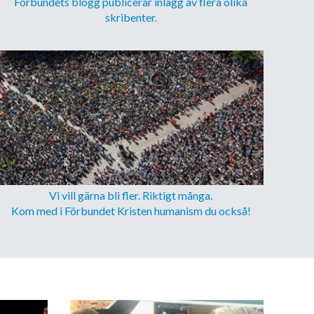
Förbundets blogg publicerar inlägg av flera olika
skribenter.
Vi vill gärna bli fler. Riktigt många.
Kom med i Förbundet Kristen humanism du också!