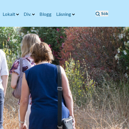
Sök
Lokalt
Div.
Blogg
Läsning