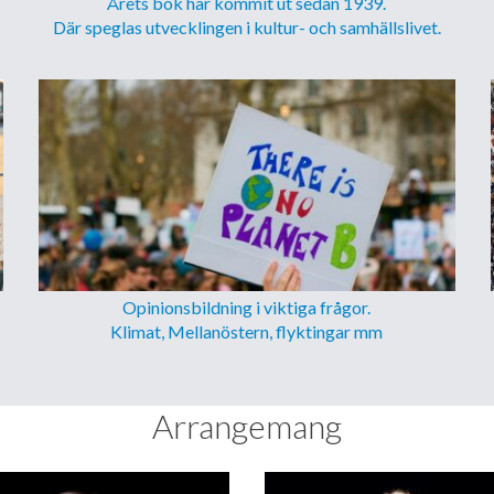
Årets bok har kommit ut sedan 1939.
Där speglas utvecklingen i kultur- och samhällslivet.
Opinionsbildning i viktiga frågor.
Klimat, Mellanöstern, flyktingar mm
Arrangemang