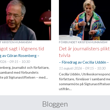
T KRISTEN HUMANISM
FÖRBUNDET KRISTEN HUMANISM
ågot sagt i lögnens tid
Det är journalisters plikt
tvivla
g av Göran Rosenberg –
2026 – 09:15 – 10:30
– Föredrag av Cecilia Uddén –
nberg, journalist och författare,
11 augusti 2026 – 09:15 – 10:30
i samband med förbundets
Cecilia Uddén, Utrikeskorrespon
e på Sigtunastiftelsen – med…
författare, föreläser i samband m
sommarmöte på Sigtunastiftelse
utifrån…
Bloggen