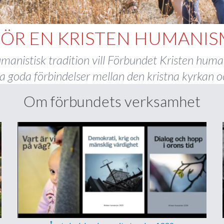
FÖR EN KRISTEN HUMANIS
humanistisk tradition vill Förbundet Kristen hu
goda förbindelser mellan den kristna kyrkan oc
Om förbundets verksamhet