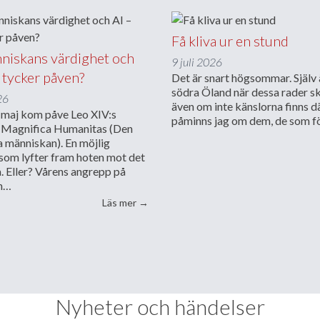
Få kliva ur en stund
iskans värdighet och
9 juli 2026
 tycker påven?
Det är snart högsommar. Själv 
södra Öland när dessa rader sk
26
även om inte känslorna finns d
v maj kom påve Leo XIV:s
påminns jag om dem, de som f
 Magnifica Humanitas (Den
a människan). En möjlig
som lyfter fram hoten mot det
. Eller? Vårens angrepp på
ån…
”Om människans värdighet och AI – vad 
Läs mer
→
Nyheter och händelser