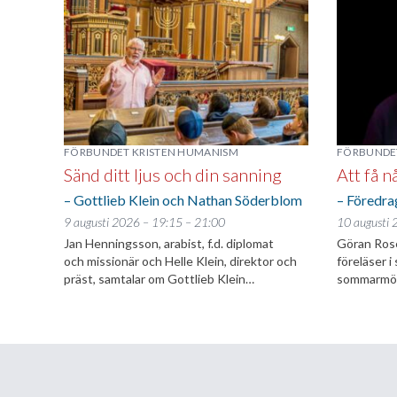
FÖRBUNDET KRISTEN HUMANISM
FÖRBUNDE
Sänd ditt ljus och din sanning
Att få n
– Gottlieb Klein och Nathan Söderblom
– Föredra
9 augusti 2026 – 19:15 – 21:00
10 augusti 
Jan Henningsson, arabist, f.d. diplomat
Göran Rose
och missionär och Helle Klein, direktor och
föreläser 
präst, samtalar om Gottlieb Klein…
sommarmöt