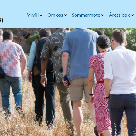
Vi vill
Om oss
Sommarmöte
Årets bok