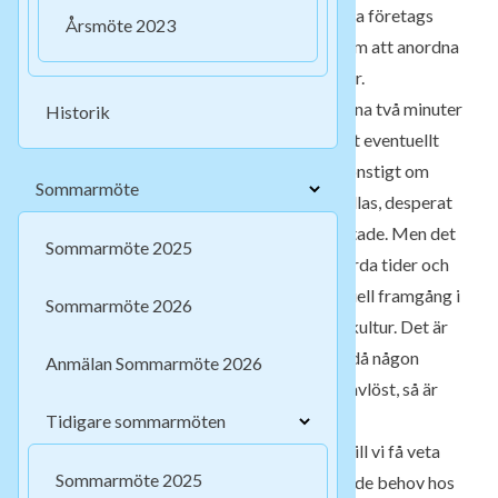
Radions
Tendens
beskrev för en tid sen olika företags
Årsmöte 2023
skamlösa exploatering av människor genom att anordna
auditions som ersättning för jobbintervjuer.
Jobbcoachen gav tips hur man använder sina två minuter
Historik
i rampljuset för att framhäva sitt jag för ett eventuellt
vikariat i Coop Extras kassa. Det är inte konstigt om
Sommarmöte
unga eller ”loosers”, som det föraktfullt kallas, desperat
försöker bli någon, bli erkända, bli bekräftade. Men det
Sommarmöte 2025
har ett pris. Din person värderas. Det är hårda tider och
det är lätt att förväxla sig själv med eventuell framgång i
Sommarmöte 2026
denna individualistiska och narcissistiska kultur. Det är
klart, om man i denna kultur är utsatt, om då någon
Anmälan Sommarmöte 2026
säger att Jesus älskar eller hjälper DIG, kravlöst, så är
det lätt att vilja tro det.
Tidigare sommarmöten
Är man är tilltufsad, trasig inombords, så vill vi få veta
Sommarmöte 2025
att vi är älskade. Ja, det är ett grundläggande behov hos