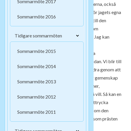
Sommarmöte 2017
tillhörighet med all mänsklighet genom tiderna, också
via bibeltexten eller gudstjänsten, bortanför jagets egna
Sommarmöte 2016
snäva horisont. Men jag har ingen relation till den
politiske fången i Marocko eller till dem som
Tidigare sommarmöten
massakreras i Homs just nu. Eller till Jesus. Jag kan
däremot beröras till handling.
Sommarmöte 2015
Det finns en risk att fastna i jaget och snäva
föreställningar. ”Jag har min Jesus” är en sådan. Vi blir till
Sommarmöte 2014
genom relationer, vi blir befriade till varandra genom att
släppa på vår jag-centrering. I en mänsklig gemenskap
Sommarmöte 2013
kan man i bästa fall erfara bärande relationer,
inkarnationer av det gudomliga, om man så vill. Så kan en
Sommarmöte 2012
kristen församling bära vidare, tolka och uttrycka
andemeningen i Jesus budskap; leva i tro. Som den
Sommarmöte 2011
församling av människor av kött och blod som prästen
tillhörde.
Tidigare sommarmöten