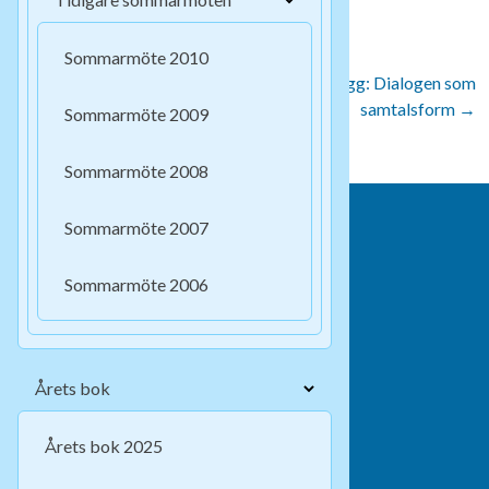
Inläggsnavigering
Sommarmöte 2010
Tidigare inlägg:
Nästa inlägg:
←
Tidigare inlägg:
Nästa inlägg:
Dialogen som
Religionsmötet och
samtalsform
→
Sommarmöte 2009
efterföljelsen
Sommarmöte 2008
Sommarmöte 2007
Kontakt:
Ordförande Olle Kristenson
info@kristenhumanism-org
Sommarmöte 2006
(Även medlemsfrågor och information.)
Adresser:
www.facebook.com/KristenHumanism
Årets bok
www.kristenhumanism.org/blogg
Bankgiro:
276-6327
Kristen humanism
Årets bok 2025