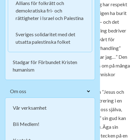
Allians för folkrätt och
henne från en fängelsedom i hemlandet. Jag har respekt
demokratiska fri- och
för hennes personliga tro – den tycks verkligen ha burit
rättigheter i Israel och Palestina
henne genom svåra år av bl a flyktingskap – och det
sociala arbetet hennes stockholmsförsamling bedriver
Sveriges solidaritet med det
uppfattar jag aktningsvärt. Men, jag har svårt för
utsatta palestinska folket
uttrycket ” min Jesus” och den form av ”förhandling”
som beskrivs kring bönen . ”Om du…så lovar jag…” Den
Stadgar för Förbundet Kristen
finns inte bara hos denna präst utan vittnas om på många
humanism
håll både i bibeltexter och hos troende människor
genom århundradena.
Om oss
Vänder man på begreppet kan man tala om ”Jesus och
mitt jag”. Då ställs åtminstone vår självcentrering i en
Vår verksamhet
självkritisk dager. Så mycket kretsar kring oss själva,
vårt jag, i senmodern tid. Att dessutom ”ha” sin gud kan
Bli Medlem!
vara förrädiskt i ett kapitalistiskt samhälle. Äga sin
gud? ”Förhandlingen” skulle kunna vara ett tecken på en